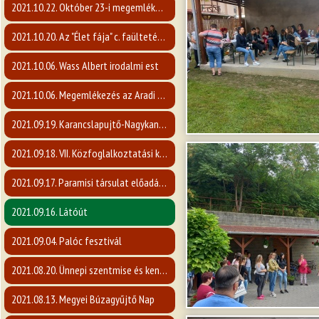
2021.10.22. Október 23-i megemlékezés
2021.10.20. Az "Élet fája" c. faültetési program
2021.10.06. Wass Albert irodalmi est
2021.10.06. Megemlékezés az Aradi vértanúkra
2021.09.19. Karancslapujtő-Nagykanizsa vendéglátás
2021.09.18. VII. Közfoglalkoztatási kiállítás
2021.09.17. Paramisi társulat előadása
2021.09.16. Látóút
2021.09.04. Palóc fesztivál
2021.08.20. Ünnepi szentmise és kenyérszentelés
2021.08.13. Megyei Búzagyűjtő Nap