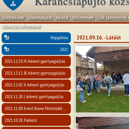
Karancslapujtő köz
Településünk
Önkormányzat
Hivatal
Intézmények
Civil szervezetek,
Választási információk
2021.09.16. - Látóút
Képgaléria
2021
2021.12.19. IV. Advent gyertyagyújtás
2021.12.12. III. Advent gyertyagyújtás
2021.12.05. II. Advent gyertyagyújtás
2021.11.28. I. Advent gyertyagyújtás
2021.11.09. Event Drone Filmstúdió előadása
2021.10.28. Parkoló