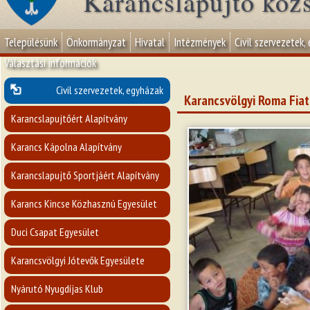
Karancslapujtő köz
Településünk
Önkormányzat
Hivatal
Intézmények
Civil szervezetek,
Választási információk
Civil szervezetek, egyházak
Karancsvölgyi Roma Fiat
Karancslapujtőért Alapítvány
Karancs Kápolna Alapítvány
Karancslapujtő Sportjáért Alapítvány
Karancs Kincse Közhasznú Egyesület
Duci Csapat Egyesület
Karancsvölgyi Jótevők Egyesülete
Nyárutó Nyugdíjas Klub