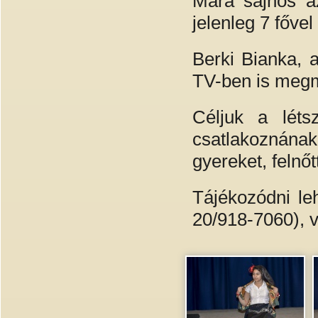
Mára sajnos a
jelenleg 7 főve
Berki Bianka, 
TV-ben is megm
Céljuk a léts
csatlakoznának
gyereket, felnőt
Tájékozódni le
20/918-7060), v