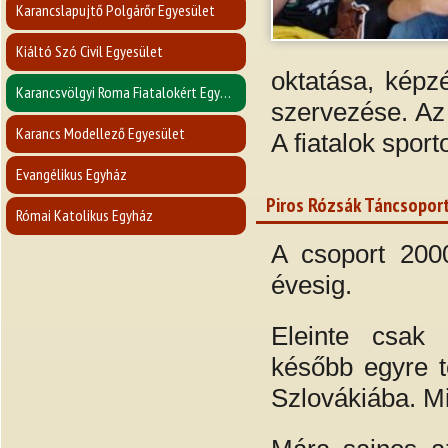
Karancslapujtő Polgárőr Egyesület
Kiáltó Szó Civil Egyesület
oktatása, képz
Karancsvölgyi Roma Fiatalokért Egyesület
szervezése. Az
Karancs Modellező Egyesület
A fiatalok sport
Evangélikus Egyház
Piros Rózsák Táncsoport
Római Katolikus Egyház
A csoport 2000
évesig.
Eleinte csak 
később egyre t
Szlovákiába. Mi