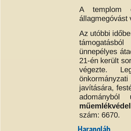
A templom er
állagmegóvást v
Az utóbbi időbe
támogatásból
ünnepélyes áta
21-én került so
végezte. Le
önkormányzati
javítására, fes
adományból 
műemlékvédele
szám: 6670.
Harangláb