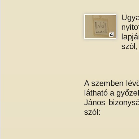
Ugya
nyit
lapj
szól,
A szemben lévő 
látható a győze
János bizonysá
szól: