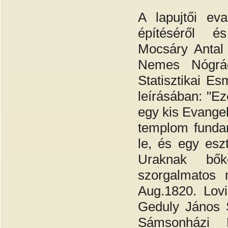
A lapujtői ev
építéséről és
Mocsáry Antal 
Nemes Nógrád
Statisztikai E
leírásában: "E
egy kis Evangel
templom fundam
le, és egy esz
Uraknak bők
szorgalmatos 
Aug.1820. Lovi
Geduly János S
Sámsonházi 