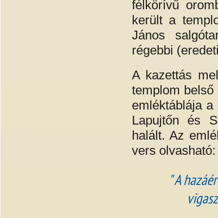
félkörívű orom
került a templ
János salgóta
régebbi (eredet
A kazettás me
templom belső f
emléktáblája a 
Lapujtőn és S
halált. Az emlé
vers olvasható:
" A hazáér
vigasz