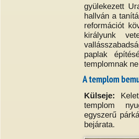
gyülekezett Ur
hallván a tanítá
reformációt kö
királyunk ve
vallásszabadság
paplak építés
templomnak ne l
A templom bemu
Külseje:
Kelet
templom nyug
egyszerű párká
bejárata.