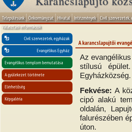
Karancslapujtő köz
Településünk
Önkormányzat
Hivatal
Intézmények
Civil szervezetek,
Választási információk
Civil szervezetek, egyházak
A karancslapujtői evang
Evangélikus Egyház
Az evangélikus 
Evangélikus templom bemutatása
stílusú épüle
Egyházközség.
A gyülekezet története
Elérhetőség
Fekvése:
A köz
cipó alakú te
Képgaléria
oldalán, Lapu
falurészében ép
úton.