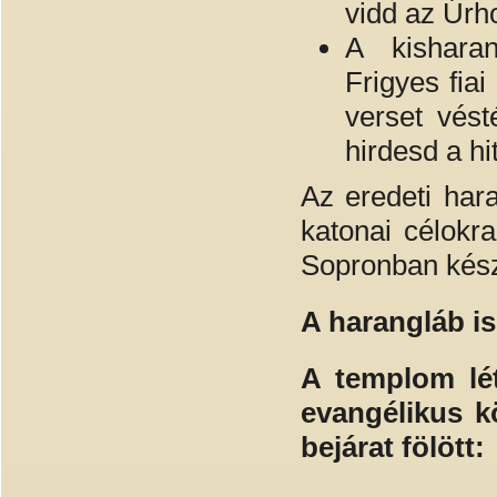
vidd az Úrh
A kisharan
Frigyes fia
verset vést
hirdesd a hi
Az eredeti hara
katonai célokr
Sopronban készí
A harangláb is
A templom léte
evangélikus kö
bejárat fölött: