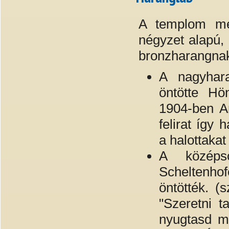
A templom mel
négyzet alapú, 
bronzharangnak
A nagyhara
öntötte Hö
1904-ben A
felirat így 
a halottaka
A középs
Scheltenhof
öntötték. (
"Szeretni t
nyugtasd me