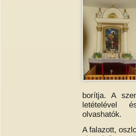
borítja. A sze
letételével é
olvashatók.
A falazott, osz