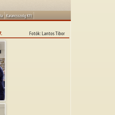
ia
Karancsszolg Kft
7.
Fotók: Lantos Tibor