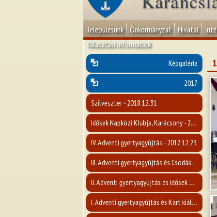
Karancsl
Településünk
Önkormányzat
Hivatal
Int
Választási információk
1
Képgaléria
2017
Szilveszter - 2018.12.31
Idősek Napközi Klubja, Karácsony - 2017. december
IV. Adventi gyertyagyújtás - 2017.12.23
III. Adventi gyertyagyújtás és Csodák Nógrád Megyében c. előadás- 2017.12.17
II. Adventi gyertyagyújtás és idősek napja - 2017.12.10
I. Adventi gyertyagyújtás és Kart kiállítás megnyitója - 2017.12.03