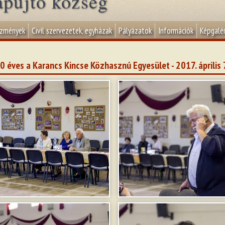
apujtő község
ézmények
Civil szervezetek, egyházak
Pályázatok
Információk
Képgalér
0 éves a Karancs Kincse Közhasznú Egyesület - 2017. április 