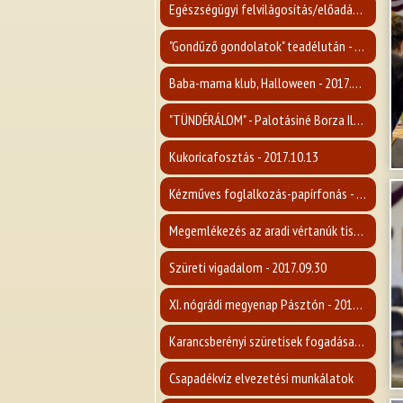
Egészségügyi felvilágosítás/előadás a mellrákról - 2017.11.15.
"Gondűző gondolatok" teadélután - 2017.11.09.
Baba-mama klub, Halloween - 2017.10.31.
"TÜNDÉRÁLOM" - Palotásiné Borza Ilona kiállítása - 2017.10.26.
Kukoricafosztás - 2017.10.13
Kézműves foglalkozás-papírfonás - 2017.10.08.
Megemlékezés az aradi vértanúk tiszteletére - 2017.10.06
Szüreti vigadalom - 2017.09.30
XI. nógrádi megyenap Pásztón - 2017.09.23
Karancsberényi szüretisek fogadása - 2017.09.16
Csapadékvíz elvezetési munkálatok