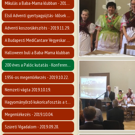
Mikulás a Baba-Mama klubban - 2019.12.05.
Első Adventi gyertyagyújtás- Idősek napja
Adventi koszorúkészítés - 2019.11.29.
A Budapesti MediCantare Vegyeskar koncertje
Halloween buli a Baba-Mama klubban
200 éves a Palóc kutatás - Konferencia
1956-os megemlékezés - 2019.10.22.
Nemzeti vágta 2019.10.19.
Hagyományőrző kukoricafosztás a tájháznál
Megemlékezés - 2019.10.04.
Szüreti Vigadalom - 2019.09.28.