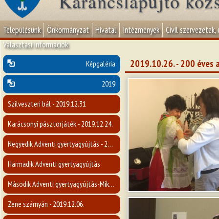
Karancslapujtő köz
Településünk
Önkormányzat
Hivatal
Intézmények
Civil szervezetek,
Választási információk
2019.10.26. - 200 éves a
Képgaléria
2019
Szilveszteri bál - 2019.12.31
Karácsonyi pásztorjáték - 2019.12.24.
Negyedik Adventi gyertyagyújtás - 2019.12.22.
Harmadik Adventi gyertyagyújtás
Második Adventi gyertyagyújtás-Mikulásvárás - 2019.12.08.
Zene szárnyán - 2019.12.06.