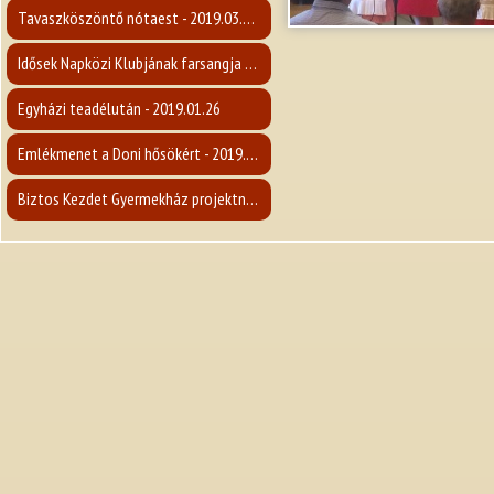
Tavaszköszöntő nótaest - 2019.03.09.
Idősek Napközi Klubjának farsangja - 2019.02.26.
Egyházi teadélután - 2019.01.26
Emlékmenet a Doni hősökért - 2019.01.19.
Biztos Kezdet Gyermekház projektnyitó rendezvény - 2019.01.12.