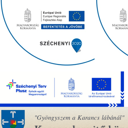
"Gyöngyszem a Karancs lábánál"