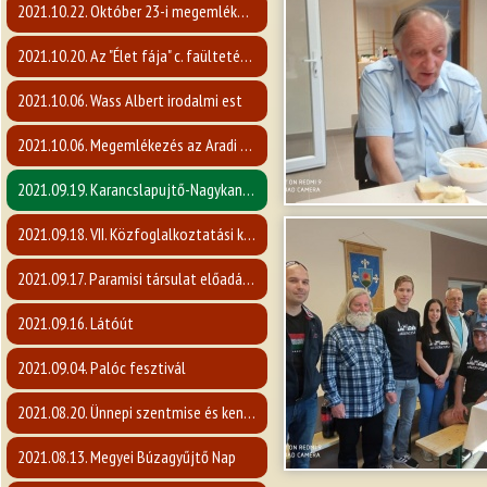
2021.10.22. Október 23-i megemlékezés
2021.10.20. Az "Élet fája" c. faültetési program
2021.10.06. Wass Albert irodalmi est
2021.10.06. Megemlékezés az Aradi vértanúkra
2021.09.19. Karancslapujtő-Nagykanizsa vendéglátás
2021.09.18. VII. Közfoglalkoztatási kiállítás
2021.09.17. Paramisi társulat előadása
2021.09.16. Látóút
2021.09.04. Palóc fesztivál
2021.08.20. Ünnepi szentmise és kenyérszentelés
2021.08.13. Megyei Búzagyűjtő Nap