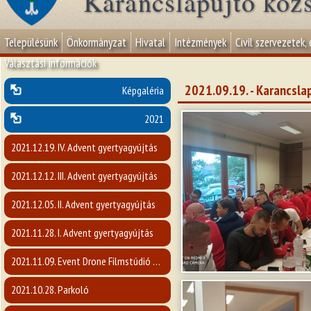
Karancslapujtő köz
Településünk
Önkormányzat
Hivatal
Intézmények
Civil szervezetek,
Választási információk
2021.09.19. - Karancsl
Képgaléria
2021
2021.12.19. IV. Advent gyertyagyújtás
2021.12.12. III. Advent gyertyagyújtás
2021.12.05. II. Advent gyertyagyújtás
2021.11.28. I. Advent gyertyagyújtás
2021.11.09. Event Drone Filmstúdió előadása
2021.10.28. Parkoló