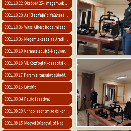
2021.10.22. Október 23-i megemlékezés
2021.10.20. Az "Élet fája" c. faültetési program
2021.10.06. Wass Albert irodalmi est
2021.10.06. Megemlékezés az Aradi vértanúkra
2021.09.19. Karancslapujtő-Nagykanizsa vendéglátás
2021.09.18. VII. Közfoglalkoztatási kiállítás
2021.09.17. Paramisi társulat előadása
2021.09.16. Látóút
2021.09.04. Palóc fesztivál
2021.08.20. Ünnepi szentmise és kenyérszentelés
2021.08.13. Megyei Búzagyűjtő Nap