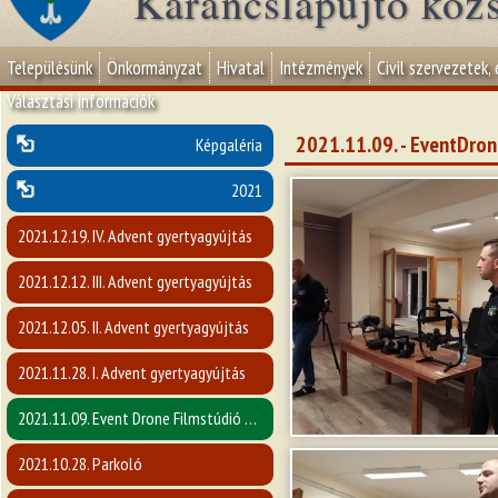
Karancslapujtő köz
Településünk
Önkormányzat
Hivatal
Intézmények
Civil szervezetek,
Választási információk
2021.11.09. - EventDron
Képgaléria
2021
2021.12.19. IV. Advent gyertyagyújtás
2021.12.12. III. Advent gyertyagyújtás
2021.12.05. II. Advent gyertyagyújtás
2021.11.28. I. Advent gyertyagyújtás
2021.11.09. Event Drone Filmstúdió előadása
2021.10.28. Parkoló