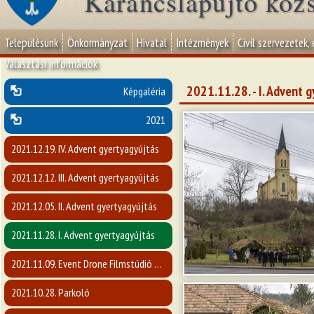
Karancslapujtő köz
Településünk
Önkormányzat
Hivatal
Intézmények
Civil szervezetek,
Választási információk
2021.11.28. - I. Advent 
Képgaléria
2021
2021.12.19. IV. Advent gyertyagyújtás
2021.12.12. III. Advent gyertyagyújtás
2021.12.05. II. Advent gyertyagyújtás
2021.11.28. I. Advent gyertyagyújtás
2021.11.09. Event Drone Filmstúdió előadása
2021.10.28. Parkoló