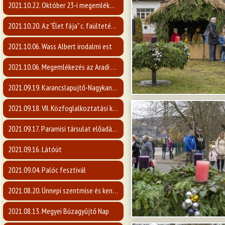
2021.10.22. Október 23-i megemlékezés
2021.10.20. Az "Élet fája" c. faültetési program
2021.10.06. Wass Albert irodalmi est
2021.10.06. Megemlékezés az Aradi vértanúkra
2021.09.19. Karancslapujtő-Nagykanizsa vendéglátás
2021.09.18. VII. Közfoglalkoztatási kiállítás
2021.09.17. Paramisi társulat előadása
2021.09.16. Látóút
2021.09.04. Palóc fesztivál
2021.08.20. Ünnepi szentmise és kenyérszentelés
2021.08.13. Megyei Búzagyűjtő Nap