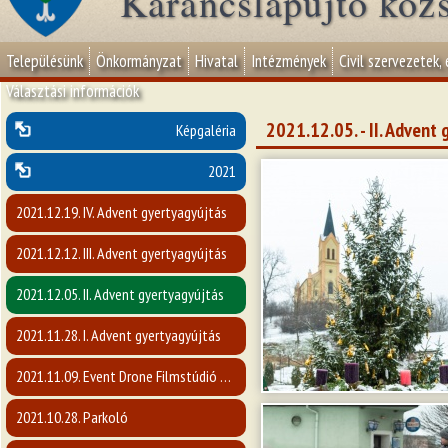
Karancslapujtő köz
Településünk
Önkormányzat
Hivatal
Intézmények
Civil szervezetek,
Választási információk
2021.12.05. - II. Advent
Képgaléria
2021
2021.12.19. IV. Advent gyertyagyújtás
2021.12.12. III. Advent gyertyagyújtás
2021.12.05. II. Advent gyertyagyújtás
2021.11.28. I. Advent gyertyagyújtás
2021.11.09. Event Drone Filmstúdió előadása
2021.10.28. Parkoló