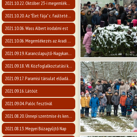
2021.10.22. Október 23-i megemlékezés
2021.10.20. Az "Élet fája" c. faültetési program
2021.10.06. Wass Albert irodalmi est
2021.10.06. Megemlékezés az Aradi vértanúkra
2021.09.19. Karancslapujtő-Nagykanizsa vendéglátás
2021.09.18. VII. Közfoglalkoztatási kiállítás
2021.09.17. Paramisi társulat előadása
2021.09.16. Látóút
2021.09.04. Palóc fesztivál
2021.08.20. Ünnepi szentmise és kenyérszentelés
2021.08.13. Megyei Búzagyűjtő Nap