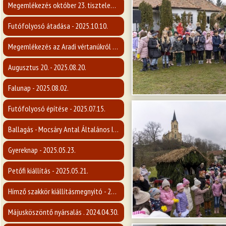
Megemlékezés október 23. tiszteletére - 2025.10.22.
Futófolyosó átadása - 2025.10.10.
Megemlékezés az Aradi vértanúkról - 2025.10.06.
Augusztus 20. - 2025.08.20.
Falunap - 2025.08.02.
Futófolyosó építése - 2025.07.15.
Ballagás - Mocsáry Antal Általános Iskola - 2025.06.20
Gyereknap - 2025.05.23.
Petőfi kiállítás - 2025.05.21.
Hímző szakkör kiállításmegnyitó - 2025.05.19.
Májusköszöntő nyársalás . 2024.04.30.