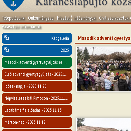
Karancslapujtő köz
Településünk
Önkormányzat
Hivatal
Intézmények
Civil szervezetek,
Választási információk
Második adventi gyertyag
Képgaléria
2025
Második adventi gyertyagyújtás és Mikulás-napi műsor - 2025.12.07.
Első adventi gyertyagyújtás - 2025.11.30.
Idősek napja - 2025.11.28.
Népviseletes bál Rimócon - 2025.11.22.
Latabárné fia előadás - 2025.11.15.
Márton-nap - 2025.11.12.