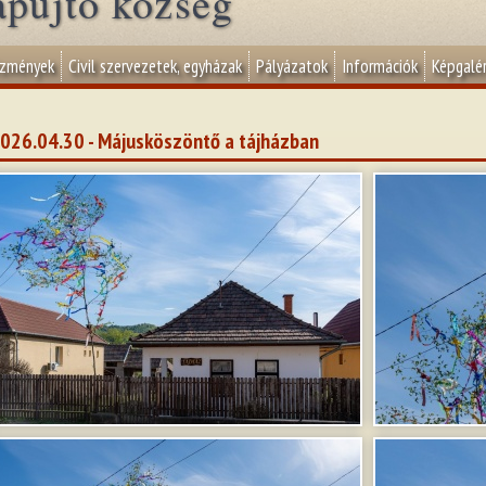
apujtő község
ézmények
Civil szervezetek, egyházak
Pályázatok
Információk
Képgalér
026.04.30 - Májusköszöntő a tájházban