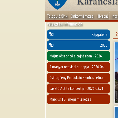
Karancsl
Településünk
Önkormányzat
Hivatal
Int
Választási információk
2
Képgaléria
2026
Májusköszöntő a tájházban - 2026.04.30.
A magyar népviselet napja - 2026.04.27.
Csillagfény Produkció színházi előadása - 2026.04.22.
László Attila koncertje - 2026.03.21.
Március 15-i megemlékezés