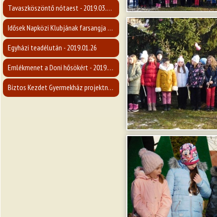
Tavaszköszöntő nótaest - 2019.03.09.
Idősek Napközi Klubjának farsangja - 2019.02.26.
Egyházi teadélután - 2019.01.26
Emlékmenet a Doni hősökért - 2019.01.19.
Biztos Kezdet Gyermekház projektnyitó rendezvény - 2019.01.12.