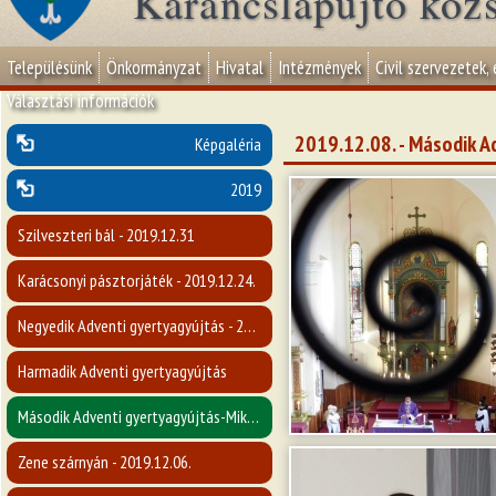
Karancslapujtő köz
Településünk
Önkormányzat
Hivatal
Intézmények
Civil szervezetek,
Választási információk
2019.12.08. - Második A
Képgaléria
2019
Szilveszteri bál - 2019.12.31
Karácsonyi pásztorjáték - 2019.12.24.
Negyedik Adventi gyertyagyújtás - 2019.12.22.
Harmadik Adventi gyertyagyújtás
Második Adventi gyertyagyújtás-Mikulásvárás - 2019.12.08.
Zene szárnyán - 2019.12.06.