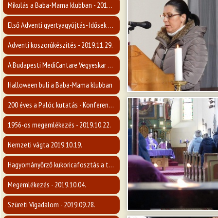
Mikulás a Baba-Mama klubban - 2019.12.05.
Első Adventi gyertyagyújtás- Idősek napja
Adventi koszorúkészítés - 2019.11.29.
A Budapesti MediCantare Vegyeskar koncertje
Halloween buli a Baba-Mama klubban
200 éves a Palóc kutatás - Konferencia
1956-os megemlékezés - 2019.10.22.
Nemzeti vágta 2019.10.19.
Hagyományőrző kukoricafosztás a tájháznál
Megemlékezés - 2019.10.04.
Szüreti Vigadalom - 2019.09.28.