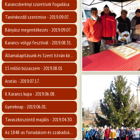
Karancsberényi szüretisek fogadása
Tanévkezdő szentmise - 2019.09.07.
Bányász megemlékezés - 2019.09.07.
Karancs-völgyi fesztivál - 2019.08.31.
Államalapításunk és Szent István király ünnepe
15 millió búzaszem - 2019.08.01
Aratás - 2019.07.17.
II. Karancs kupa - 2019.06.08.
Gyereknap - 2019.06.01.
Tavaszköszöntő majális - 2019.04.30.
Az 1848-as forradalom és szabadságharc emlékére - 2019.03.14.