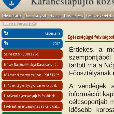
Karancslapujtő köz
Településünk
Önkormányzat
Hivatal
Intézmények
Civil szervezetek,
Választási információk
Képgaléria
Egészségügyi felvilágosí
2017
Érdekes, a me
Szilveszter - 2018.12.31
szempontjából 
tartott ma a N
Idősek Napközi Klubja, Karácsony - 2017. december
Főosztályának 
IV. Adventi gyertyagyújtás - 2017.12.23
A vendégek a 
III. Adventi gyertyagyújtás és Csodák Nógrád Megyében c. előadás- 2017.12.17
információt kap
II. Adventi gyertyagyújtás és idősek napja - 2017.12.10
célcsoportjait 
I. Adventi gyertyagyújtás és Kart kiállítás megnyitója - 2017.12.03
idősebb korosz