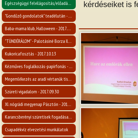
kérdéseiket is 
Egészségügyi felvilágosítás/előadás a mellrákról - 2017.11.15.
"Gondűző gondolatok" teadélután - 2017.11.09.
Baba-mama klub, Halloween - 2017.10.31.
"TÜNDÉRÁLOM" - Palotásiné Borza Ilona kiállítása - 2017.10.26.
Kukoricafosztás - 2017.10.13
Kézműves foglalkozás-papírfonás - 2017.10.08.
Megemlékezés az aradi vértanúk tiszteletére - 2017.10.06
Szüreti vigadalom - 2017.09.30
XI. nógrádi megyenap Pásztón - 2017.09.23
Karancsberényi szüretisek fogadása - 2017.09.16
Csapadékvíz elvezetési munkálatok