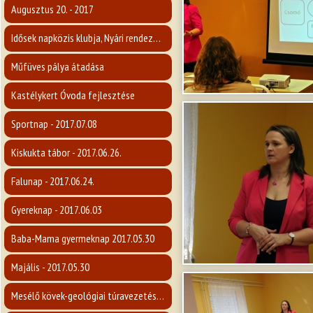
Augusztus 20. - 2017
Idősek napközis klubja, Nyári rendezvény 2017.
Műfüves pálya átadása
Kastélykert Óvoda fejlesztése
Sportnap - 2017.07.08
Kiskukta tábor - 2017.06.26.
Falunap - 2017.06.24.
Gyereknap - 2017.06.03
Baba-Mama gyermeknap 2017.05.30
Majális - 2017.05.30
Mesélő kövek-geológiai túravezetés a Karancsra - 2017.05.14