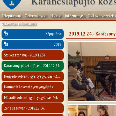
Karancslapujtő köz
Településünk
Önkormányzat
Hivatal
Intézmények
Civil szervezetek,
Választási információk
2019.12.24. - Karácsony
Képgaléria
2019
Szilveszteri bál - 2019.12.31
Karácsonyi pásztorjáték - 2019.12.24.
Negyedik Adventi gyertyagyújtás - 2019.12.22.
Harmadik Adventi gyertyagyújtás
Második Adventi gyertyagyújtás-Mikulásvárás - 2019.12.08.
Zene szárnyán - 2019.12.06.