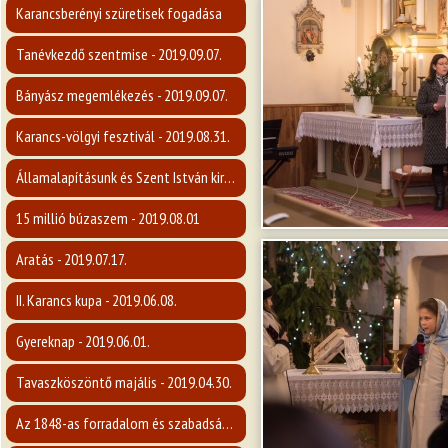
Karancsberényi szüretisek fogadása
Tanévkezdő szentmise - 2019.09.07.
Bányász megemlékezés - 2019.09.07.
Karancs-völgyi fesztivál - 2019.08.31.
Államalapításunk és Szent István király ünnepe
15 millió búzaszem - 2019.08.01
Aratás - 2019.07.17.
II. Karancs kupa - 2019.06.08.
Gyereknap - 2019.06.01.
Tavaszköszöntő majális - 2019.04.30.
Az 1848-as forradalom és szabadságharc emlékére - 2019.03.14.