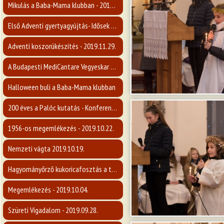
Mikulás a Baba-Mama klubban - 2019.12.05.
Első Adventi gyertyagyújtás- Idősek napja
Adventi koszorúkészítés - 2019.11.29.
A Budapesti MediCantare Vegyeskar koncertje
Halloween buli a Baba-Mama klubban
200 éves a Palóc kutatás - Konferencia
1956-os megemlékezés - 2019.10.22.
Nemzeti vágta 2019.10.19.
Hagyományőrző kukoricafosztás a tájháznál
Megemlékezés - 2019.10.04.
Szüreti Vigadalom - 2019.09.28.