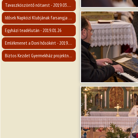
Tavaszköszöntő nótaest - 2019.03.09.
Idősek Napközi Klubjának farsangja - 2019.02.26.
Egyházi teadélután - 2019.01.26
Emlékmenet a Doni hősökért - 2019.01.19.
Biztos Kezdet Gyermekház projektnyitó rendezvény - 2019.01.12.