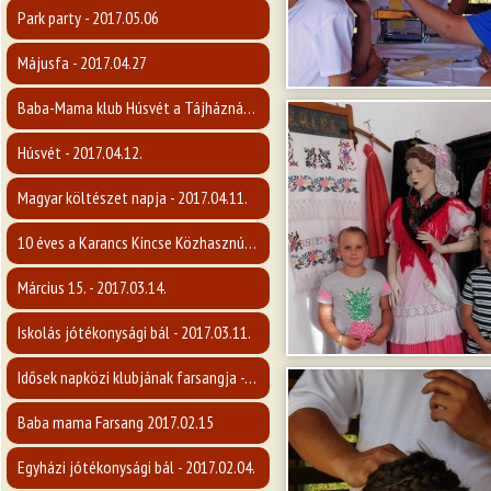
Park party - 2017.05.06
Májusfa - 2017.04.27
Baba-Mama klub Húsvét a Tájháznál - 2017.04.12.
Húsvét - 2017.04.12.
Magyar költészet napja - 2017.04.11.
10 éves a Karancs Kincse Közhasznú Egyesület - 2017.04.07.
Március 15. - 2017.03.14.
Iskolás jótékonysági bál - 2017.03.11.
Idősek napközi klubjának farsangja - 2017.02.16.
Baba mama Farsang 2017.02.15
Egyházi jótékonysági bál - 2017.02.04.