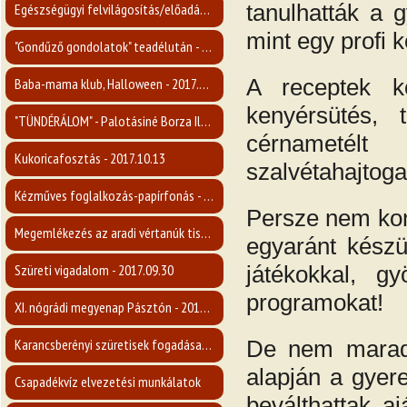
tanulhatták a g
Egészségügyi felvilágosítás/előadás a mellrákról - 2017.11.15.
mint egy profi
"Gondűző gondolatok" teadélután - 2017.11.09.
A receptek kö
Baba-mama klub, Halloween - 2017.10.31.
kenyérsütés, 
"TÜNDÉRÁLOM" - Palotásiné Borza Ilona kiállítása - 2017.10.26.
cérnametél
Kukoricafosztás - 2017.10.13
szalvétahajtogat
Kézműves foglalkozás-papírfonás - 2017.10.08.
Persze nem kony
Megemlékezés az aradi vértanúk tiszteletére - 2017.10.06
egyaránt készü
Szüreti vigadalom - 2017.09.30
játékokkal, gy
programokat!
XI. nógrádi megyenap Pásztón - 2017.09.23
Karancsberényi szüretisek fogadása - 2017.09.16
De nem maradha
alapján a gyere
Csapadékvíz elvezetési munkálatok
beválthattak aj