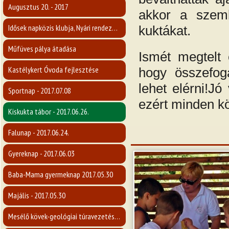
Augusztus 20. - 2017
akkor a szemb
Idősek napközis klubja, Nyári rendezvény 2017.
kuktákat.
Műfüves pálya átadása
Ismét megtelt 
Kastélykert Óvoda fejlesztése
hogy összefog
lehet elérni!Jó
Sportnap - 2017.07.08
ezért minden 
Kiskukta tábor - 2017.06.26.
Falunap - 2017.06.24.
Gyereknap - 2017.06.03
Baba-Mama gyermeknap 2017.05.30
Majális - 2017.05.30
Mesélő kövek-geológiai túravezetés a Karancsra - 2017.05.14