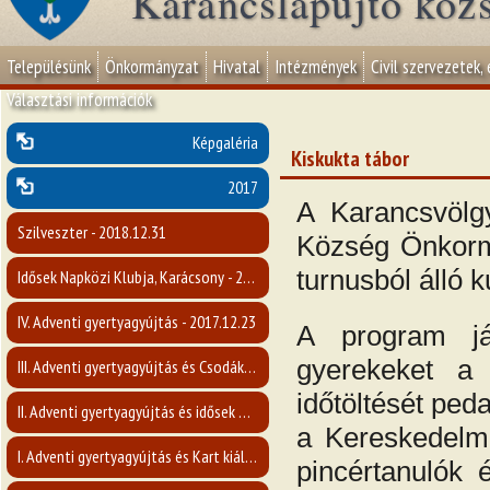
Karancslapujtő köz
Településünk
Önkormányzat
Hivatal
Intézmények
Civil szervezetek,
Választási információk
Képgaléria
Kiskukta tábor
2017
A Karancsvölg
Szilveszter - 2018.12.31
Község Önkorm
turnusból álló 
Idősek Napközi Klubja, Karácsony - 2017. december
IV. Adventi gyertyagyújtás - 2017.12.23
A
program ját
gyerekeket a 
III. Adventi gyertyagyújtás és Csodák Nógrád Megyében c. előadás- 2017.12.17
időtöltését ped
II. Adventi gyertyagyújtás és idősek napja - 2017.12.10
a Kereskedelmi
I. Adventi gyertyagyújtás és Kart kiállítás megnyitója - 2017.12.03
pincértanulók 