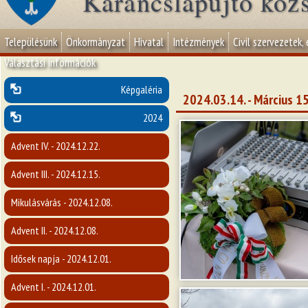
Karancslapujtő köz
Településünk
Önkormányzat
Hivatal
Intézmények
Civil szervezetek,
Választási információk
Képgaléria
2024.03.14. - Március 1
2024
Advent IV. - 2024.12.22.
Advent III. - 2024.12.15.
Mikulásvárás - 2024.12.08.
Advent II. - 2024.12.08.
Idősek napja - 2024.12.01.
Advent I. - 2024.12.01.