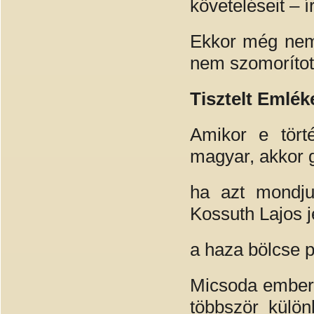
követeléseit – í
Ekkor még nem 
nem szomorított
Tisztelt Emlék
Amikor e törté
magyar, akkor g
ha azt mondju
Kossuth Lajos j
a haza bölcse 
Micsoda emberó
többször külön