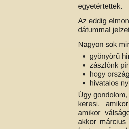
egyetértettek.
Az eddig elmond
dátummal jelze
Nagyon sok min
gyönyörű h
zászlónk pir
hogy ország
hivatalos ny
Úgy gondolom, h
keresi, amikor
amikor válságo
akkor március 