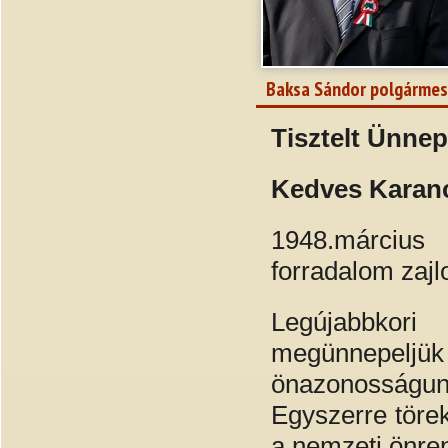
Baksa Sándor polgármes
Tisztelt Ünne
Kedves Karanc
1948.március
forradalom zajlo
Legújabbkor
megünnepeljük 
önazonosságu
Egyszerre töre
a nemzeti önre