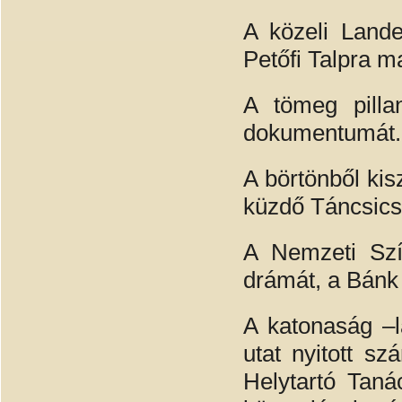
A közeli Land
Petőfi Talpra m
A tömeg pillan
dokumentumát.
A börtönből kis
küzdő Táncsics
A Nemzeti Szí
drámát, a Bánk 
A katonaság –l
utat nyitott s
Helytartó Tanác