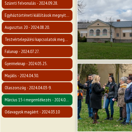
Szüreti felvonulás - 2024.09.28.
Egyháztörténeti kiállítások megnyitója
Augusztus 20 - 2024.08.20.
Testvértelepülési kapcsolatok megerősítése - 2024.07.27.
Falunap - 2024.07.27.
Gyermeknap - 2024.05.25.
Majális - 2024.04.30.
Olaszország - 2024.04.03-9.
Március 15-i megemlékezés - 2024.03.14.
Odavagyok magáért - 2024.03.10