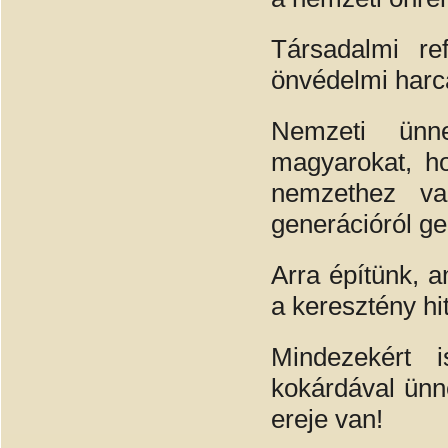
Társadalmi ref
önvédelmi harcá
Nemzeti ünn
magyarokat, h
nemzethez va
generációról ge
Arra építünk, 
a keresztény hi
Mindezekért 
kokárdával ünn
ereje van!