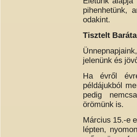
Életünk alapja
pihenhetünk, 
odakint.
Tisztelt Barát
Ünnepnapjaink,
jelenünk és jöv
Ha évről évre
példájukból mer
pedig nemcsa
örömünk is.
Március 15.-e e
lépten, nyomon