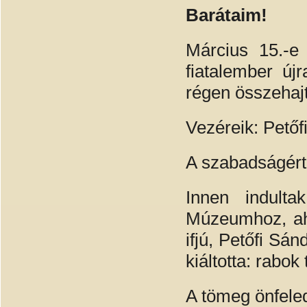
Barátaim!
Március 15.-e
fiatalember új
régen összehajt
Vezéreik: Petőfi
A szabadságért 
Innen indult
Múzeumhoz, aho
ifjú, Petőfi Sá
kiáltotta: rabo
A tömeg önfeled