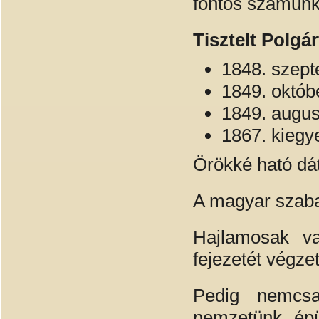
fontos számunk
Tisztelt Polgá
1848. szept
1849. októbe
1849. augusz
1867. kiegy
Örökké ható dá
A magyar szaba
Hajlamosak v
fejezetét végze
Pedig nemcsa
nemzetünk épü