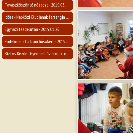
Tavaszköszöntő nótaest - 2019.03.09.
Idősek Napközi Klubjának farsangja - 2019.02.26.
Egyházi teadélután - 2019.01.26
Emlékmenet a Doni hősökért - 2019.01.19.
Biztos Kezdet Gyermekház projektnyitó rendezvény - 2019.01.12.