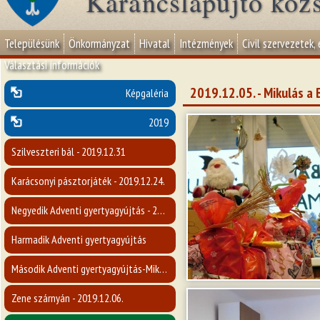
Karancslapujtő köz
Településünk
Önkormányzat
Hivatal
Intézmények
Civil szervezetek,
Választási információk
2019.12.05. - Mikulás a
Képgaléria
2019
Szilveszteri bál - 2019.12.31
Karácsonyi pásztorjáték - 2019.12.24.
Negyedik Adventi gyertyagyújtás - 2019.12.22.
Harmadik Adventi gyertyagyújtás
Második Adventi gyertyagyújtás-Mikulásvárás - 2019.12.08.
Zene szárnyán - 2019.12.06.