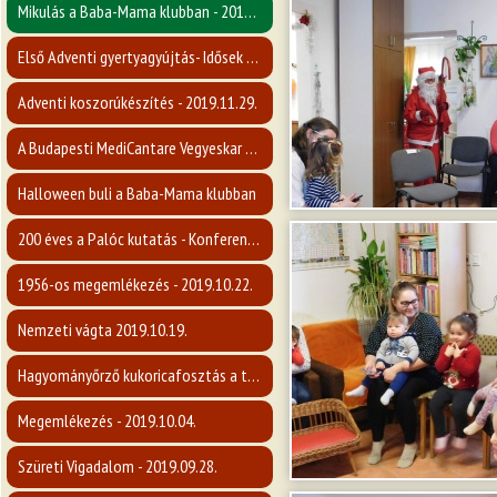
Mikulás a Baba-Mama klubban - 2019.12.05.
Első Adventi gyertyagyújtás- Idősek napja
Adventi koszorúkészítés - 2019.11.29.
A Budapesti MediCantare Vegyeskar koncertje
Halloween buli a Baba-Mama klubban
200 éves a Palóc kutatás - Konferencia
1956-os megemlékezés - 2019.10.22.
Nemzeti vágta 2019.10.19.
Hagyományőrző kukoricafosztás a tájháznál
Megemlékezés - 2019.10.04.
Szüreti Vigadalom - 2019.09.28.