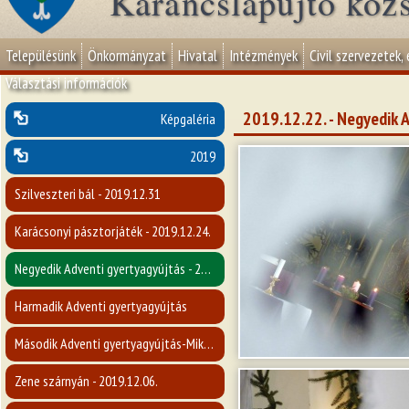
Karancslapujtő köz
Településünk
Önkormányzat
Hivatal
Intézmények
Civil szervezetek,
Választási információk
2019.12.22. - Negyedik 
Képgaléria
2019
Szilveszteri bál - 2019.12.31
Karácsonyi pásztorjáték - 2019.12.24.
Negyedik Adventi gyertyagyújtás - 2019.12.22.
Harmadik Adventi gyertyagyújtás
Második Adventi gyertyagyújtás-Mikulásvárás - 2019.12.08.
Zene szárnyán - 2019.12.06.