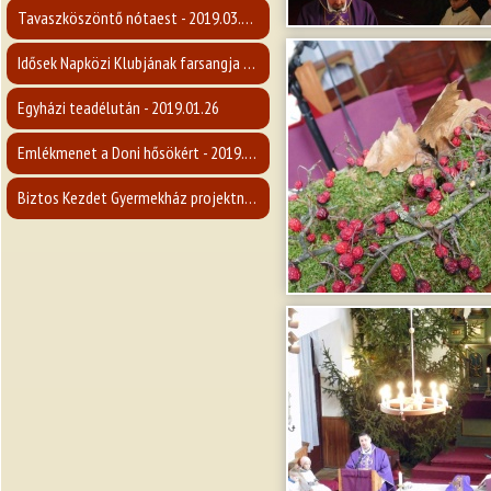
Tavaszköszöntő nótaest - 2019.03.09.
Idősek Napközi Klubjának farsangja - 2019.02.26.
Egyházi teadélután - 2019.01.26
Emlékmenet a Doni hősökért - 2019.01.19.
Biztos Kezdet Gyermekház projektnyitó rendezvény - 2019.01.12.