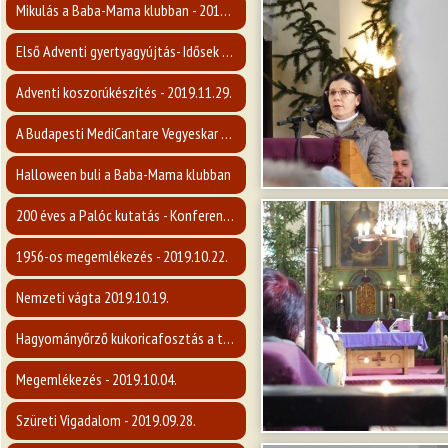
Mikulás a Baba-Mama klubban - 2019.12.05.
Első Adventi gyertyagyújtás- Idősek napja
Adventi koszorúkészítés - 2019.11.29.
A Budapesti MediCantare Vegyeskar koncertje
Halloween buli a Baba-Mama klubban
200 éves a Palóc kutatás - Konferencia
1956-os megemlékezés - 2019.10.22.
Nemzeti vágta 2019.10.19.
Hagyományőrző kukoricafosztás a tájháznál
Megemlékezés - 2019.10.04.
Szüreti Vigadalom - 2019.09.28.