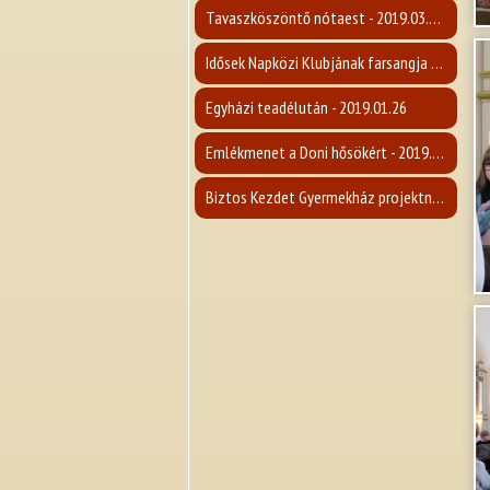
Tavaszköszöntő nótaest - 2019.03.09.
Idősek Napközi Klubjának farsangja - 2019.02.26.
Egyházi teadélután - 2019.01.26
Emlékmenet a Doni hősökért - 2019.01.19.
Biztos Kezdet Gyermekház projektnyitó rendezvény - 2019.01.12.