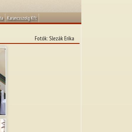
ia
Karancsszolg Kft
Fotók: Slezák Erika