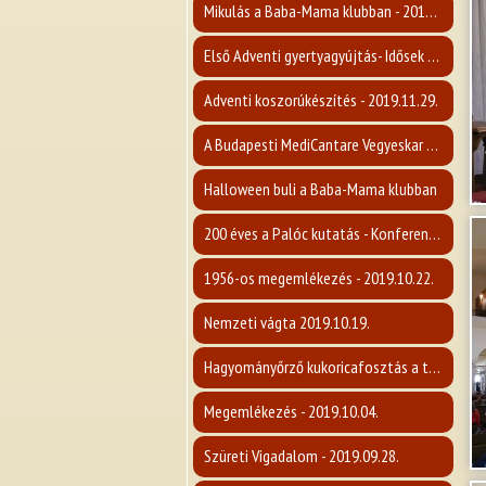
Mikulás a Baba-Mama klubban - 2019.12.05.
Első Adventi gyertyagyújtás- Idősek napja
Adventi koszorúkészítés - 2019.11.29.
A Budapesti MediCantare Vegyeskar koncertje
Halloween buli a Baba-Mama klubban
200 éves a Palóc kutatás - Konferencia
1956-os megemlékezés - 2019.10.22.
Nemzeti vágta 2019.10.19.
Hagyományőrző kukoricafosztás a tájháznál
Megemlékezés - 2019.10.04.
Szüreti Vigadalom - 2019.09.28.