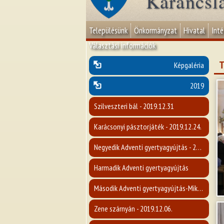
Karancsl
Településünk
Önkormányzat
Hivatal
Int
Választási információk
T
Képgaléria
2019
Szilveszteri bál - 2019.12.31
Karácsonyi pásztorjáték - 2019.12.24.
Negyedik Adventi gyertyagyújtás - 2019.12.22.
Harmadik Adventi gyertyagyújtás
Második Adventi gyertyagyújtás-Mikulásvárás - 2019.12.08.
Zene szárnyán - 2019.12.06.