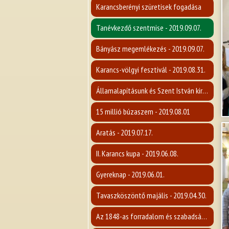
Karancsberényi szüretisek fogadása
Tanévkezdő szentmise - 2019.09.07.
Bányász megemlékezés - 2019.09.07.
Karancs-völgyi fesztivál - 2019.08.31.
Államalapításunk és Szent István király ünnepe
15 millió búzaszem - 2019.08.01
Aratás - 2019.07.17.
II. Karancs kupa - 2019.06.08.
Gyereknap - 2019.06.01.
Tavaszköszöntő majális - 2019.04.30.
Az 1848-as forradalom és szabadságharc emlékére - 2019.03.14.