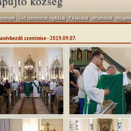
apujtő község
ézmények
Civil szervezetek, egyházak
Pályázatok
Információk
Képgalér
anévkezdő szentmise - 2019.09.07.