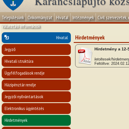
Karancslapujtő köz
Településünk
Önkormányzat
Hivatal
Intézmények
Civil szervezetek,
Választási információk
Hirdetmények
Hivatal
Jegyző
Hirdetmény a 12-
Hivatali struktúra
Feltöltve: 2024.02.12
Ügyfélfogadások rendje
Házipénztár rendje
Jegyzői nyilvántartások
Elektronikus ügyintézés
Hirdetmények