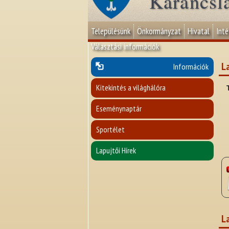
Karancsl
Településünk
Önkormányzat
Hivatal
Int
Választási információk
La
Információk
Kitekintés a világhálóra
Eseménynaptár
Sportélet
Lapujtői Hírek
La