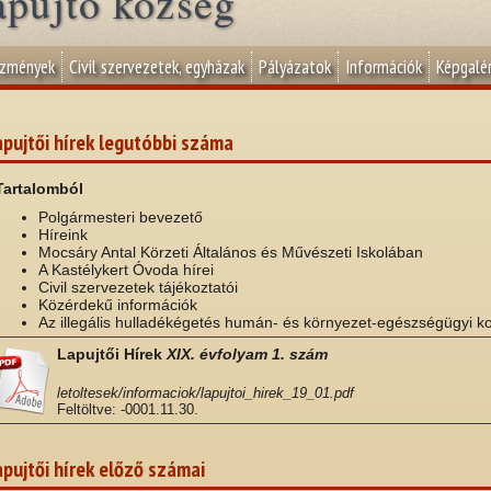
apujtő község
ézmények
Civil szervezetek, egyházak
Pályázatok
Információk
Képgalér
pujtői hírek legutóbbi száma
Tartalomból
Polgármesteri bevezető
Híreink
Mocsáry Antal Körzeti Általános és Művészeti Iskolában
A Kastélykert Óvoda hírei
Civil szervezetek tájékoztatói
Közérdekű információk
Az illegális hulladékégetés humán- és környezet-egészségügyi k
Lapujtői Hírek
XIX. évfolyam 1. szám
letoltesek/informaciok/lapujtoi_hirek_19_01.pdf
Feltöltve: -0001.11.30.
pujtői hírek előző számai