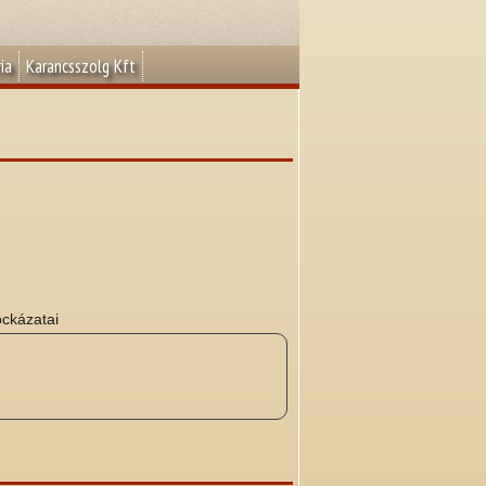
ia
Karancsszolg Kft
ockázatai