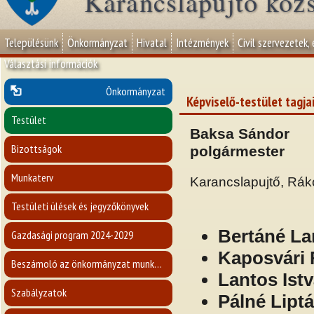
Karancslapujtő köz
Településünk
Önkormányzat
Hivatal
Intézmények
Civil szervezetek,
Választási információk
Önkormányzat
Képviselő-testület tagja
Testület
Baksa Sándor
Bizottságok
polgármester
Munkaterv
Karancslapujtő, Rákó
Testületi ülések és jegyzőkönyvek
Bertáné Lan
Gazdasági program 2024-2029
Kaposvári 
Beszámoló az önkormányzat munkájáról
Lantos Ist
Szabályzatok
Pálné Liptá