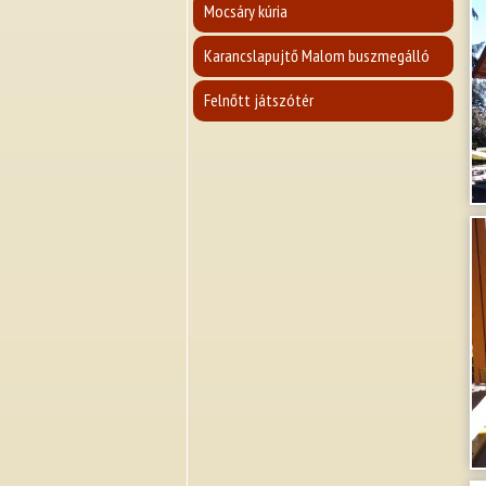
Mocsáry kúria
Karancslapujtő Malom buszmegálló
Felnőtt játszótér