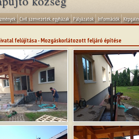
apujtő község
ézmények
Civil szervezetek, egyházak
Pályázatok
Információk
Képgalér
ivatal felújítása - Mozgáskorlátozott feljáró építése