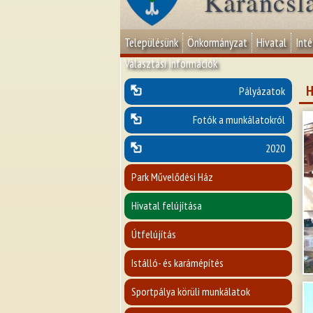
Karancsl
Településünk
Önkormányzat
Hivatal
Int
Választási információk
H
Pályázatok
Fotók a munkálatokról
2020
Park Művelődési Ház
Hivatal felújítása
Útfelújítás
Istálló- és karámépítés
Sportpálya körüli munkálatok