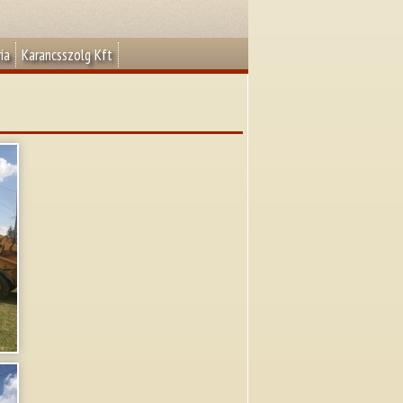
ia
Karancsszolg Kft