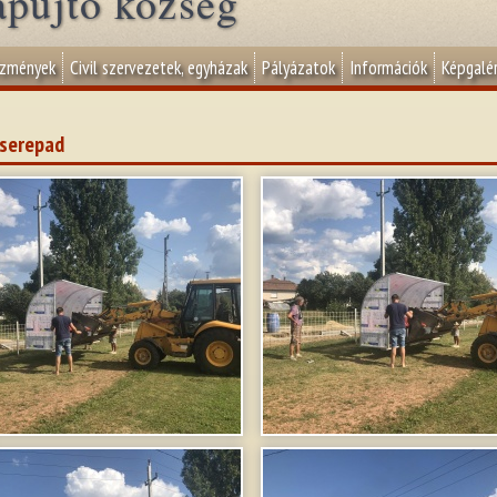
apujtő község
ézmények
Civil szervezetek, egyházak
Pályázatok
Információk
Képgalér
serepad