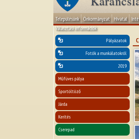
Karancsl
Településünk
Önkormányzat
Hivatal
Int
Választási információk
C
Pályázatok
Fotók a munkálatokról
2019
Műfüves pálya
Sportöltöző
Járda
Kerítés
Cserepad