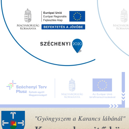
"Gyöngyszem a Karancs lábánál"