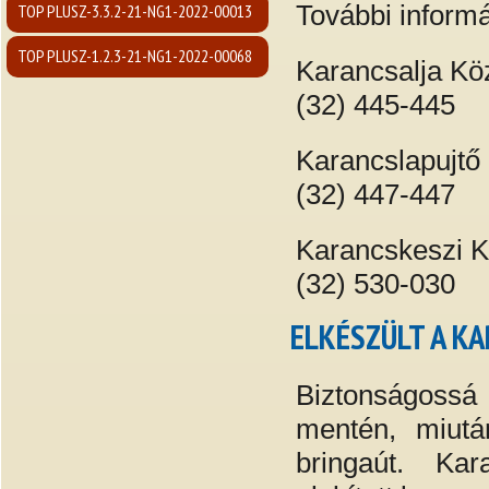
További informá
TOP PLUSZ-3.3.2-21-NG1-2022-00013
TOP PLUSZ-1.2.3-21-NG1-2022-00068
Karancsalja K
(32) 445-445
Karancslapujt
(32) 447-447
Karancskeszi 
(32) 530-030
ELKÉSZÜLT A K
Biztonságossá
mentén, miutá
bringaút. Kar