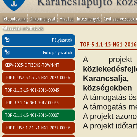
Karancslapujtő köz
Településünk
Önkormányzat
Hivatal
Intézmények
Civil szervezetek,
Választási információk
Pályázatok
TOP-3.1.1-15-NG1-201
Futó pályázatok
A proje
CERV-2025-CITIZENS-TOWN-NT
közlekedésfe
Karancsalj
TOP PLUSZ-3.1.3-23-NG1-2023-00007
községekben
TOP-2.1.3-15-NG1-2016-00045
A támogatás ö
TOP-3.2.1-16-NG1-2017-00063
A támogatás m
A projekt azon
TOP-3.1.1-15-NG1-2016-00007
A projekt időta
TOP PLUSZ-1.2.1-21-NG1-2022-00003