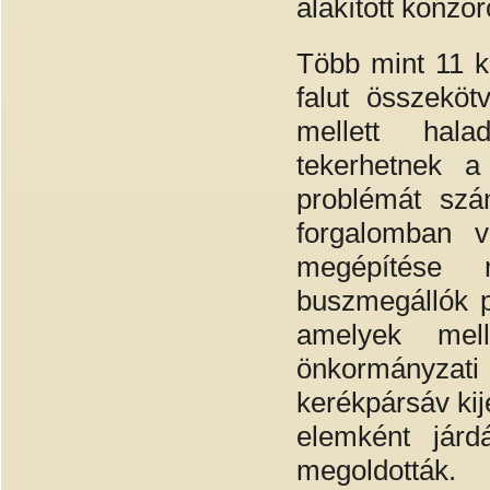
alakított konzo
Több mint 11 ki
falut összekö
mellett hala
tekerhetnek a
problémát szá
forgalomban v
megépítése 
buszmegállók p
amelyek mel
önkormányzati 
kerékpársáv kij
elemként járd
megoldották.