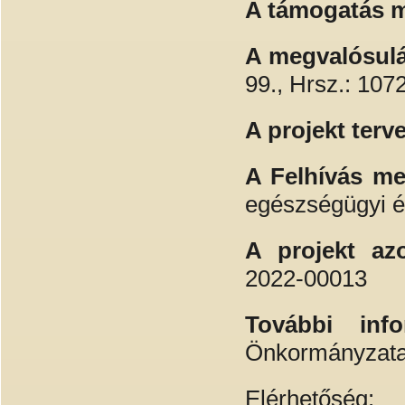
A támogatás 
A megvalósulá
99., Hrsz.: 107
A projekt terv
A Felhívás m
egészségügyi és
A projekt a
2022-00013
További info
Önkormányzat
Elérhetőség: