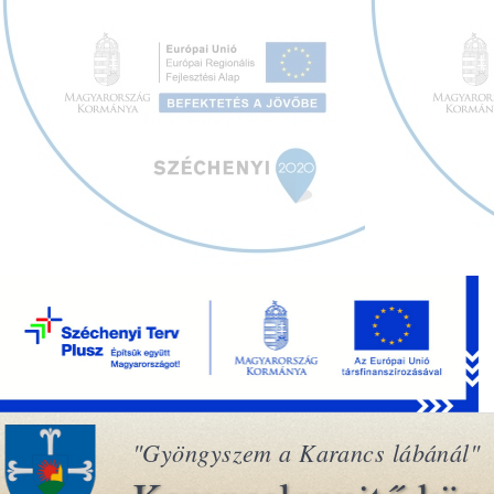
"Gyöngyszem a Karancs lábánál"