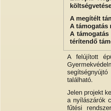
költségvetése
A megítélt t
A támogatá
A támog
térítendő tá
A felújított 
Gyermekvédelm
segítségnyújtó
található.
Jelen projekt k
a nyílászárók c
fűtési rendsze