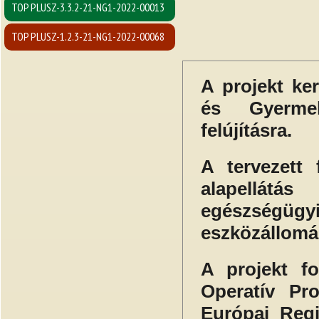
TOP PLUSZ-3.3.2-21-NG1-2022-00013
TOP PLUSZ-1.2.3-21-NG1-2022-00068
A projekt ke
és Gyermek
felújításra.
A tervezett 
alapellátá
egészségügyi
eszközállomá
A projekt fo
Operatív Pr
Európai Regi