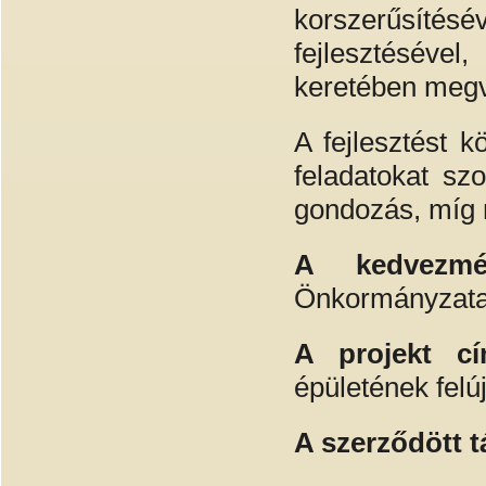
korszerűsítés
fejlesztésével
keretében megva
A fejlesztést 
feladatokat sz
gondozás, míg m
A kedvezm
Önkormányzat
A projekt c
épületének felú
A szerződött 