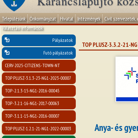
Karancslapujtő köz
Településünk
Önkormányzat
Hivatal
Intézmények
Civil szervezetek,
Választási információk
Pályázatok
TOP PLUSZ-3.3.2-21-N
Futó pályázatok
CERV-2025-CITIZENS-TOWN-NT
TOP PLUSZ-3.1.3-23-NG1-2023-00007
TOP-2.1.3-15-NG1-2016-00045
TOP-3.2.1-16-NG1-2017-00063
TOP-3.1.1-15-NG1-2016-00007
Anya- és gye
TOP PLUSZ-1.2.1-21-NG1-2022-00003