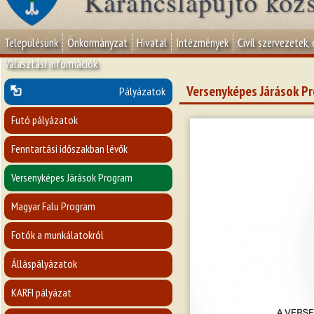
Karancslapujtő köz
Településünk
Önkormányzat
Hivatal
Intézmények
Civil szervezetek,
Választási információk
Versenyképes Járások P
Pályázatok
Futó pályázatok
Fenntartási időszakban lévők
Versenyképes Járások Program
Magyar Falu Program
Fotók a munkálatokról
Álláspályázatok
KARFI pályázat